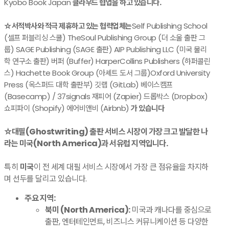
Kyobo Book Japan
클라우드 협업을 하고 있습니다.
☆서적박사와 적극 제휴하고 있는 협력업체는
Self Publishing School
(셀프 퍼블리싱 스쿨) TheSoul Publishing Group (더 소울 출판 그
룹) SAGE Publishing (SAGE 출판) AIP Publishing LLC (미국 물리
학 연구소 출판) ​버퍼 (Buffer) HarperCollins Publishers (하퍼콜린
스) Hachette Book Group (아셰트 도서 그룹)​Oxford University
Press (옥스퍼드 대학 출판부) 깃랩 (GitLab) 베이스캠프
(Basecamp) / 37signals 재피어 (Zapier) 드롭박스 (Dropbox)
쇼피파이 (Shopify) 에어비앤비 (Airbnb)
가 있습니다
☆대필(Ghostwriting) 출판 서비스 시장이 가장 크고 발달한 나
라는 미국(North America)과 서유럽 지역입니다.
​특히
미국
이 전 세계 대필 서비스 시장에서 가장 큰 점유율을 차지하
며 선두를 달리고 있습니다.
주요 지역:
북미 (North America):
미국과 캐나다를 중심으로
출판, 엔터테인먼트, 비즈니스 커뮤니케이션 등 다양한