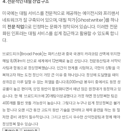
​4. 전문적인 대필 산업 구조
​미국에는 대필 서비스를 전문적으로 제공하는 에이전시와 프리랜서
네트워크가 잘 구축되어 있으며, 대필 작가(Ghostwriter)를 하나
의
전문 직업
으로 인정하는 문화가 정착되어 있습니다. 이러한 전문
화된 인프라는 대필 서비스를 쉽게 접근하고 활용할 수 있도록 합니
다.
브로드피크(Broad Peak)는 파키스탄과 중국 국경의 카라코람 산맥에 위치한
해발 8,051m의 산으로 세계에서 12번째로 높은 산입니다. 전문등산팀과 서적박
사팀과 합동으로 정상정복했습니다. 인간의 한계를 시험하고, 극한의 상황을 극
복하고자 하는 도전 정신이 가장 큰 이유 중 하나입니다. 정상에 도달했을 때의
성취감은 이루 말할 수 없는 희열을 줍니다.8,000m급 봉우리 중에서도 등정 성
공률이 높은 편이며, 상업 등반이 활성화되면서 매년 많은 원정대가 등정하고 있
습니다. 한 해 브로드피크에 20개팀이성공했다고 가정 하면 정상정복한 팀은
400개를 훨씬 웃돌 가능성이 높습니다. 그렇다고 누구나 쉽게 정상정복은 불가
능 합니다 오랜 시간 동안 고도의 등반 기술을 연마하고 체력 훈련을 하는 등 철
저한 준비 과정이 필수적입니다. 그리고 반드시 우수한 산악전문팀과 함께 해야
정상정복 할수 있습니다