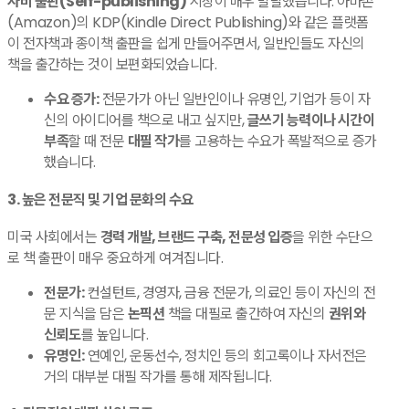
자비 출판(Self-publishing)
시장이 매우 발달했습니다. 아마존
(Amazon)의 KDP(Kindle Direct Publishing)와 같은 플랫폼
이 전자책과 종이책 출판을 쉽게 만들어주면서, 일반인들도 자신의
책을 출간하는 것이 보편화되었습니다.
수요 증가:
전문가가 아닌 일반인이나 유명인, 기업가 등이 자
신의 아이디어를 책으로 내고 싶지만,
글쓰기 능력이나 시간이
부족
할 때 전문
대필 작가
를 고용하는 수요가 폭발적으로 증가
했습니다.
​3. 높은 전문직 및 기업 문화의 수요
​미국 사회에서는
경력 개발, 브랜드 구축, 전문성 입증
을 위한 수단으
로 책 출판이 매우 중요하게 여겨집니다.
전문가:
컨설턴트, 경영자, 금융 전문가, 의료인 등이 자신의 전
문 지식을 담은
논픽션
책을 대필로 출간하여 자신의
권위와
신뢰도
를 높입니다.
유명인:
연예인, 운동선수, 정치인 등의 회고록이나 자서전은
거의 대부분 대필 작가를 통해 제작됩니다.